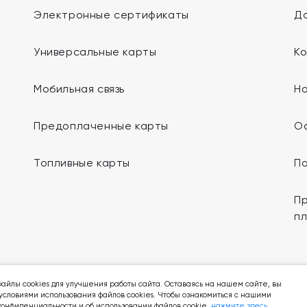
Электронные сертификаты
До
Универсальные карты
К
Мобильная связь
Н
Предоплаченные карты
О
Топливные карты
П
Пр
п
Мы в социальных сетях:
айлы cookies для улучшения работы сайта. Оставаясь на нашем сайте, вы
условиями использования файлов cookies. Чтобы ознакомиться с нашими
онфиденциальности и об использовании файлов cookie,
нажмите здесь
.