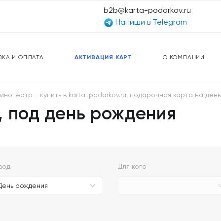
b2b@karta-podarkov.ru
Напиши в Telegram
ЕРСАЛЬНЫЕ КАРТЫ
ПРЕДОПЛАЧЕННЫЕ КАРТЫ
ЛЬНАЯ СВЯЗЬ
ТОПЛИВНЫЕ КАРТЫ
ВКА И ОПЛАТА
АКТИВАЦИЯ КАРТ
О КОМПАНИИ
отеатр - купить в karta-podarkov.ru, подарочная карта на ден
, под день рождения
вод
Для кого