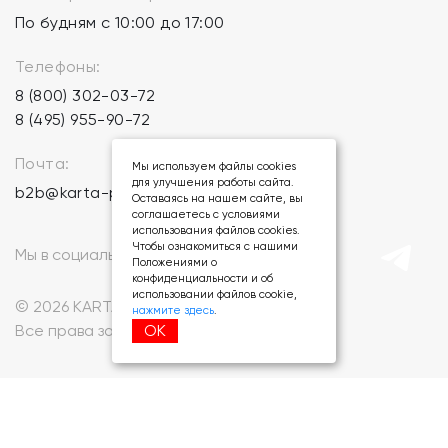
По будням с 10:00 до 17:00
Телефоны:
8 (800) 302-03-72
8 (495) 955-90-72
Почта:
Мы используем файлы cookies
для улучшения работы сайта.
b2b@karta-podarkov.ru
Оставаясь на нашем сайте, вы
соглашаетесь с условиями
использования файлов cookies.
Чтобы ознакомиться с нашими
Мы в социальных сетях:
Положениями о
конфиденциальности и об
использовании файлов cookie,
© 2026 KARTA-PODARKOV.RU.
нажмите здесь
.
ОК
Все права защищены.