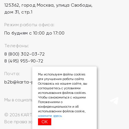
125362, город Москва, улица Свободы,
дом 31, стр.1
Режим работы офиса:
По будням с 10:00 до 17:00
Телефоны:
8 (800) 302-03-72
8 (495) 955-90-72
Почта:
Мы используем файлы cookies
для улучшения работы сайта.
b2b@karta-podarkov.ru
Оставаясь на нашем сайте, вы
соглашаетесь с условиями
использования файлов cookies.
Чтобы ознакомиться с нашими
Мы в социальных сетях:
Положениями о
конфиденциальности и об
использовании файлов cookie,
© 2026 KARTA-PODARKOV.RU.
нажмите здесь
.
ОК
Все права защищены.