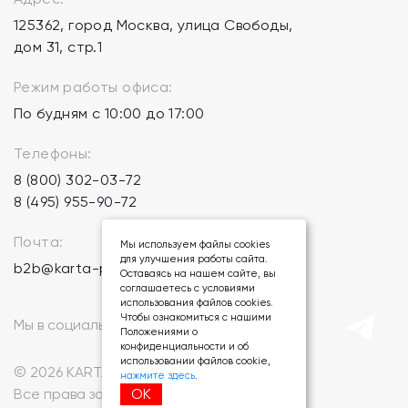
125362, город Москва, улица Свободы,
дом 31, стр.1
Режим работы офиса:
По будням с 10:00 до 17:00
Телефоны:
8 (800) 302-03-72
8 (495) 955-90-72
Почта:
Мы используем файлы cookies
для улучшения работы сайта.
b2b@karta-podarkov.ru
Оставаясь на нашем сайте, вы
соглашаетесь с условиями
использования файлов cookies.
Чтобы ознакомиться с нашими
Мы в социальных сетях:
Положениями о
конфиденциальности и об
использовании файлов cookie,
© 2026 KARTA-PODARKOV.RU.
нажмите здесь
.
ОК
Все права защищены.