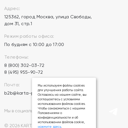
Адрес:
125362, город Москва, улица Свободы,
дом 31, стр.1
Режим работы офиса:
По будням с 10:00 до 17:00
Телефоны:
8 (800) 302-03-72
8 (495) 955-90-72
Почта:
Мы используем файлы cookies
для улучшения работы сайта.
b2b@karta-podarkov.ru
Оставаясь на нашем сайте, вы
соглашаетесь с условиями
использования файлов cookies.
Чтобы ознакомиться с нашими
Мы в социальных сетях:
Положениями о
конфиденциальности и об
использовании файлов cookie,
© 2026 KARTA-PODARKOV.RU.
нажмите здесь
.