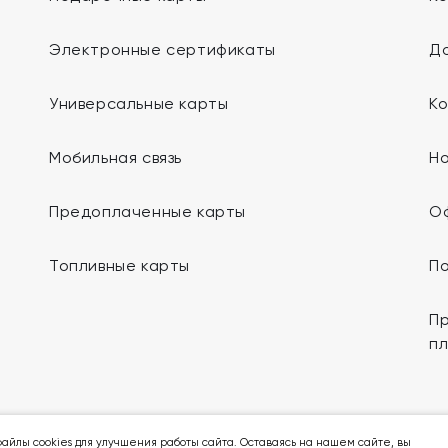
Электронные сертификаты
До
Универсальные карты
К
Мобильная связь
Н
Предоплаченные карты
О
Топливные карты
П
Пр
п
Мы в социальных сетях:
айлы cookies для улучшения работы сайта. Оставаясь на нашем сайте, вы