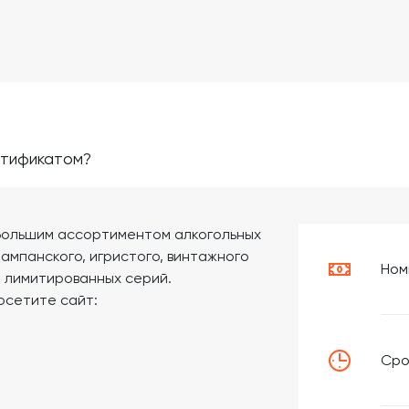
ртификатом?
большим ассортиментом алкогольных
ампанского, игристого, винтажного
Ном
 и лимитированных серий.
осетите сайт:
Сро