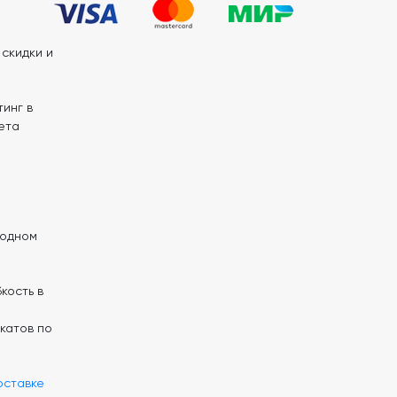
скидки и
инг в
ета
 одном
кость в
катов по
оставке