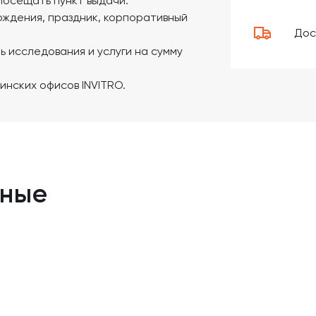
посещать пункт выдачи.
ождения, праздник, корпоративный
Дос
 исследования и услуги на сумму
инских офисов INVITRO.
нные