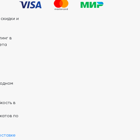
скидки и
инг в
ета
 одном
кость в
катов по
оставке