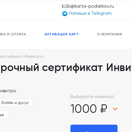
b2b@karta-podarkov.ru
Напиши в Telegram
ЕРСАЛЬНЫЕ КАРТЫ
ПРЕДОПЛАЧЕННЫЕ КАРТЫ
ЛЬНАЯ СВЯЗЬ
ТОПЛИВНЫЕ КАРТЫ
ВКА И ОПЛАТА
АКТИВАЦИЯ КАРТ
О КОМПАНИИ
ертификат «Инвитро»
рочный сертификат Инви
Выберите номинал:
Хобби и досуг
1000 ₽
ье