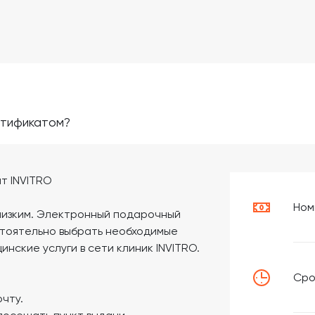
ртификатом?
т INVITRO
Ном
близким. Электронный подарочный
стоятельно выбрать необходимые
нские услуги в сети клиник INVITRO.
Сро
чту.